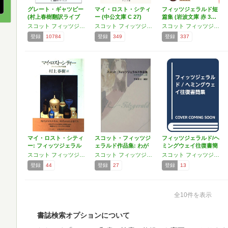
グレート・ギャツビー
マイ・ロスト・シティ
フィッツジェラルド短
(村上春樹翻訳ライブ
ー (中公文庫 C 27)
篇集 (岩波文庫 赤 3…
ラ…
スコット フィッツジェラルド
スコット フィッツジェラルド
スコット フィッツジェラルド
登録
10784
登録
349
登録
337
マイ・ロスト・シティ
スコット・フィッツジ
フィッツジェラルド/ヘ
ー: フィッツジェラル
ェラルド作品集: わが
ミングウェイ往復書簡
ド…
失…
集
スコット フィッツジェラルド
スコット フィッツジェラルド
スコット フィッツジェラルド,アーネスト ヘミングウェイ,宮内 華代子
登録
44
登録
27
登録
13
全10件を表示
書誌検索オプションについて