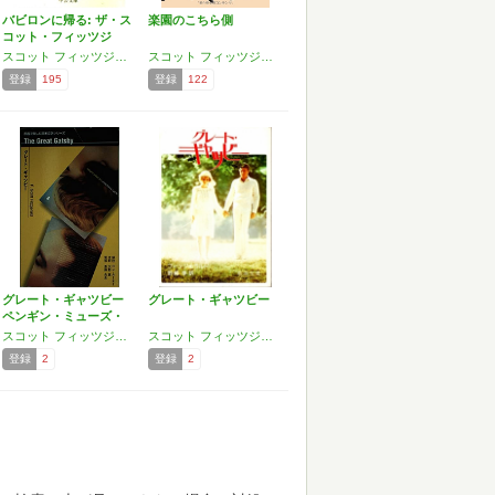
バビロンに帰る: ザ・ス
楽園のこちら側
コット・フィッツジ
ェ…
スコット フィッツジェラルド
スコット フィッツジェラルド
登録
195
登録
122
グレート・ギャツビー
グレート・ギャツビー
ペンギン・ミューズ・
コ…
スコット フィッツジェラルド,F.Scott Fitzgerald,斎藤 兆史
スコット フィッツジェラルド
登録
2
登録
2