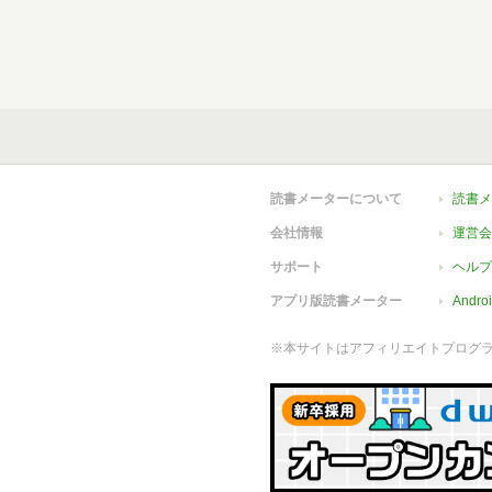
読書メーターについて
読書メ
会社情報
運営会
サポート
ヘルプ
アプリ版読書メーター
Andr
※本サイトはアフィリエイトプログ