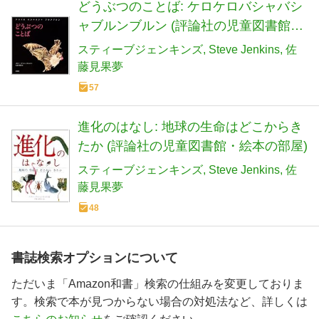
どうぶつのことば: ケロケロバシャバシ
ャブルンブルン (評論社の児童図書館・
絵本の部屋)
スティーブジェンキンズ
Steve Jenkins
佐
藤見果夢
57
進化のはなし: 地球の生命はどこからき
たか (評論社の児童図書館・絵本の部屋)
スティーブジェンキンズ
Steve Jenkins
佐
藤見果夢
48
書誌検索オプションについて
ただいま「Amazon和書」検索の仕組みを変更しておりま
す。検索で本が見つからない場合の対処法など、詳しくは