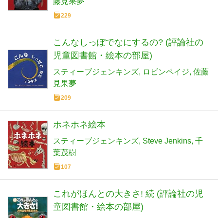
藤見果夢
229
こんなしっぽでなにするの? (評論社の
児童図書館・絵本の部屋)
スティーブジェンキンズ
ロビンペイジ
佐藤
見果夢
209
ホネホネ絵本
スティーブジェンキンズ
Steve Jenkins
千
葉茂樹
107
これがほんとの大きさ! 続 (評論社の児
童図書館・絵本の部屋)