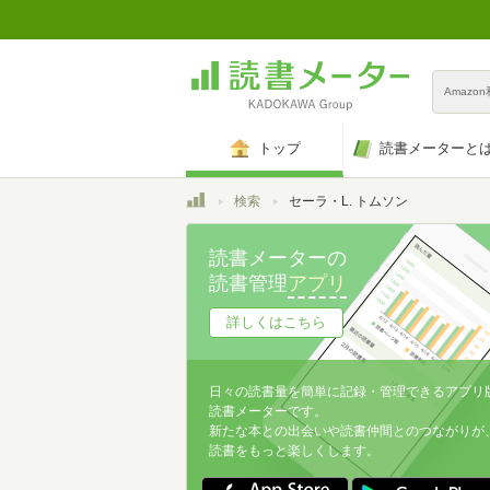
Amazo
トップ
読書メーターと
トップ
検索
セーラ・L. トムソン
読書メーターの
読書管理
アプリ
詳しくはこちら
日々の読書量を簡単に記録・管理できるアプリ
読書メーターです。
新たな本との出会いや読書仲間とのつながりが
読書をもっと楽しくします。