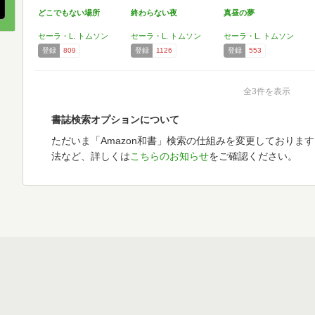
どこでもない場所
終わらない夜
真昼の夢
セーラ・L. トムソン
セーラ・L. トムソン
セーラ・L. トムソン
登録
809
登録
1126
登録
553
全3件を表示
書誌検索オプションについて
ただいま「Amazon和書」検索の仕組みを変更しておりま
法など、詳しくは
こちらのお知らせ
をご確認ください。