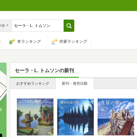
n和書
は
本ランキング
作家ランキング
セーラ・L. トムソン
の新刊
おすすめランキング
新刊・発売日順
版
、