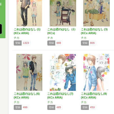
版
、
これは恋のはなし (1)
これは恋のはなし（2）
これは恋のはなし (3)
(KCx ARIA)
(KCx)
(KCx ARIA)
チカ
チカ
チカ
登録
1323
登録
888
登録
806
これは恋のはなし(6)
これは恋のはなし(7)
これは恋のはなし(8)
(KCx ARIA)
(KCx ARIA)
(KCx ARIA)
チカ
チカ
チカ
登録
486
登録
485
登録
453