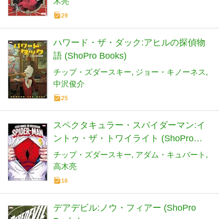
木亮
29
ハワード・ザ・ダック:アヒルの探偵物
語 (ShoPro Books)
チップ・ズダースキー
ジョー・キノーネス
中沢俊介
25
スペクタキュラー・スパイダーマン:イ
ントゥ・ザ・トワイライト (ShoPro
Books)
チップ・ズダースキー
アダム・キュバート
高木亮
16
デアデビル:ノウ・フィアー (ShoPro