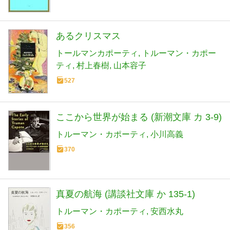
あるクリスマス
トールマンカポーティ
トルーマン・カポー
ティ
村上春樹
山本容子
527
ここから世界が始まる (新潮文庫 カ 3-9)
トルーマン・カポーティ
小川高義
370
真夏の航海 (講談社文庫 か 135-1)
トルーマン・カポーティ
安西水丸
356