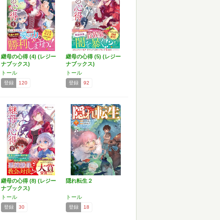
継母の心得 (4) (レジー
継母の心得 (5) (レジー
ナブックス)
ナブックス)
トール
トール
登録
120
登録
92
継母の心得 (8) (レジー
隠れ転生２
ナブックス)
トール
トール
登録
30
登録
18