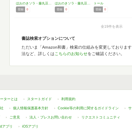
…
…
ほおのきソラ・藤丸豆ノ介,トール
ほおのきソラ・藤丸豆ノ介,トール
トール
登録
0
登録
0
登録
0
全19件を表示
書誌検索オプションについて
ただいま「Amazon和書」検索の仕組みを変更しておりま
法など、詳しくは
こちらのお知らせ
をご確認ください。
ーターとは
スタートガイド
利用規約
社
個人情報保護基本方針
Cookie等の利用に関するガイドライン
サ
ご意見
法人・プレスお問い合わせ
リクエストコミュニティ
oidアプリ
iOSアプリ