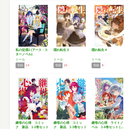
私の従僕2 (アース・ス
隠れ転生３
隠れ転生４
ターノベル)
トール
トール
トール
登録
13
登録
10
登録
6
継母の心得 コミッ
継母の心得 コミッ
継母の心得 ライトノ
ク 新品 1-2巻セット
ク 新品 1-3巻セット
ベル 1-6巻セット (…