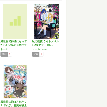
異世界で神様になって
私の従僕 ライトノベル
たらしい私のズボララ
1-2巻セット [単…
イフ
トール
トール,La-na
登録
1
登録
1
異世界に飛ばされたＯ
Ｌですが、悪魔召喚士