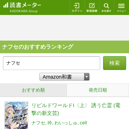
ログイン
新規登録
本を探
ナフセのおすすめランキング
検索
おすすめ順
発売日順
リビルドワールドI〈上〉 誘う亡霊 (電
撃の新文芸)
ナフセ
吟
わいっしゅ
cell