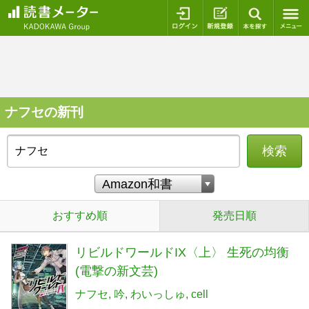
ログイン
新規登録
本を探
ナフセの新刊
検索
おすすめ順
発売日順
リビルドワールドIX〈上〉 生死の均衡
(電撃の新文芸)
ナフセ
吟
わいっしゅ
cell