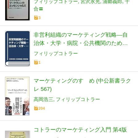
フィリップコトラー
宮沢永光
浦郷義郎
十
合〓
3
非営利組織のマーケティング戦略―自
治体・大学・病院・公共機関のための
新しい変化対応パラダイム
フィリップコトラー
1
マーケティングのすゝめ (中公新書ラク
レ 567)
高岡浩三
フィリップコトラー
204
コトラーのマーケティング入門 第4版