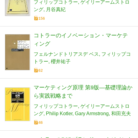
フィリップコトラー
ゲイリーアームストロ
ング
月谷真紀
156
コトラーのイノベーション・マーケテ
ィング
フェルナンドトリアスデ ベス
フィリップコ
トラー
櫻井祐子
62
マーケティング原理 第9版―基礎理論か
ら実践戦略まで
フィリップコトラー
ゲイリーアームストロ
ング
Philip Kotler
Gary Armstrong
和田充夫
46