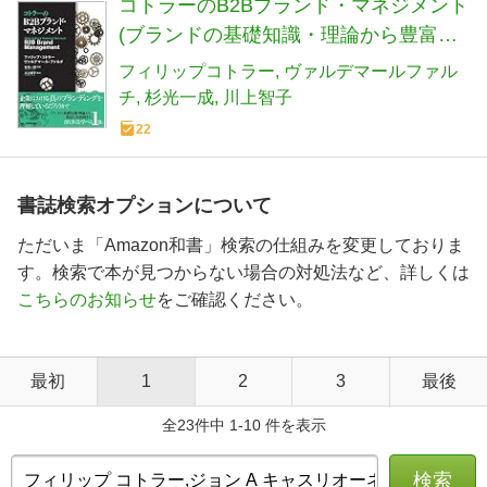
コトラーのB2Bブランド・マネジメント
(ブランドの基礎知識・理論から豊富な
実践例まで、深く多くを学べる1冊)
フィリップコトラー
ヴァルデマールファル
チ
杉光一成
川上智子
22
書誌検索オプションについて
ただいま「Amazon和書」検索の仕組みを変更しておりま
す。検索で本が見つからない場合の対処法など、詳しくは
こちらのお知らせ
をご確認ください。
最初
1
2
3
最後
全23件中 1-10 件を表示
検索