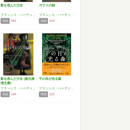
影を呑んだ少女
ガラスの顔
フランシス・ハーディング
フランシス・ハーディング
登録
551
登録
418
影を呑んだ少女 (創元推
千の目が光る森
理文庫)
フランシス・ハーディング
フランシス・ハーディング
登録
140
登録
122