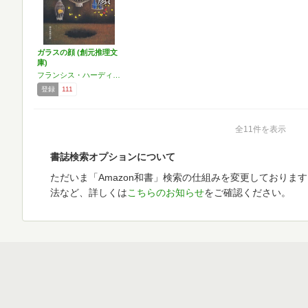
ガラスの顔 (創元推理文
庫)
フランシス・ハーディング
登録
111
全11件を表示
書誌検索オプションについて
ただいま「Amazon和書」検索の仕組みを変更しておりま
法など、詳しくは
こちらのお知らせ
をご確認ください。