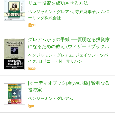
リュー投資を成功させる方法
ベンジャミン・グレアム
寺戸麻季子
パンロ
ーリング株式会社
34
グレアムからの手紙 ──賢明なる投資家
になるための教え (ウィザードブックシ
リーズ 207)
ベンジャミン・グレアム
ジェイソン・ツバ
イク
ロドニー・N・サリバン
39
[オーディオブックplaywalk版] 賢明なる
投資家
ベンジャミン・グレアム
0