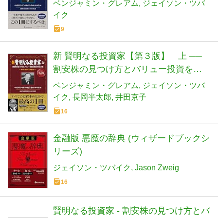
功させる方法
ベンジャミン・グレアム
ジェイソン・ツバ
イク
9
新 賢明なる投資家【第３版】 上 ──
割安株の見つけ方とバリュー投資を成
功させる方法
ベンジャミン・グレアム
ジェイソン・ツバ
イク
長岡半太郎
井田京子
16
金融版 悪魔の辞典 (ウィザードブックシ
リーズ)
ジェイソン・ツバイク
Jason Zweig
16
賢明なる投資家 - 割安株の見つけ方とバ