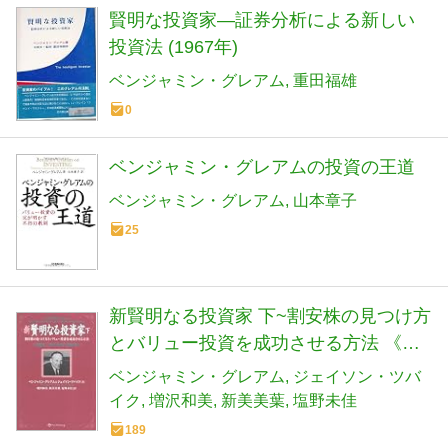
賢明な投資家―証券分析による新しい
投資法 (1967年)
ベンジャミン・グレアム
重田福雄
0
ベンジャミン・グレアムの投資の王道
ベンジャミン・グレアム
山本章子
25
新賢明なる投資家 下~割安株の見つけ方
とバリュー投資を成功させる方法 《改
訂版――現代に合わせた注解付き》
ベンジャミン・グレアム
ジェイソン・ツバ
イク
増沢和美
新美美葉
塩野未佳
189