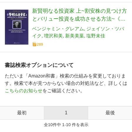
新賢明なる投資家 上~割安株の見つけ方
とバリュー投資を成功させる方法~《改
訂版――現代に合わせた注解付き》
ベンジャミン・グレアム
ジェイソン・ツバ
イク
増沢和美
新美美葉
塩野未佳
289
書誌検索オプションについて
ただいま「Amazon和書」検索の仕組みを変更しておりま
す。検索で本が見つからない場合の対処法など、詳しくは
こちらのお知らせ
をご確認ください。
最初
1
最後
全10件中 1-10 件を表示