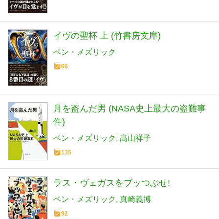
イヴの聖杯 上 (竹書房文庫)
ベン・メズリック
66
月を盗んだ男 (NASA史上最大の盗難事
件)
ベン・メズリック
髙山祥子
135
ラス・ヴェガスをブッつぶせ!
ベン・メズリック
真崎義博
92