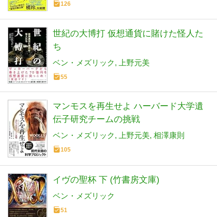
126
世紀の大博打 仮想通貨に賭けた怪人た
ち
ベン・メズリック
上野元美
55
マンモスを再生せよ ハーバード大学遺
伝子研究チームの挑戦
ベン・メズリック
上野元美
相澤康則
105
イヴの聖杯 下 (竹書房文庫)
ベン・メズリック
51