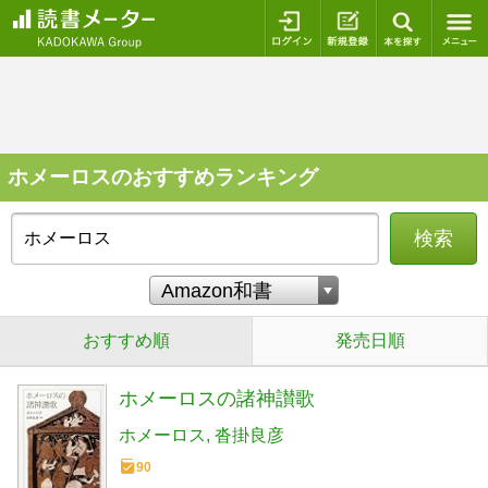
ログイン
新規登録
本を探
ホメーロスのおすすめランキング
検索
おすすめ順
発売日順
ホメーロスの諸神讃歌
ホメーロス
沓掛良彦
90