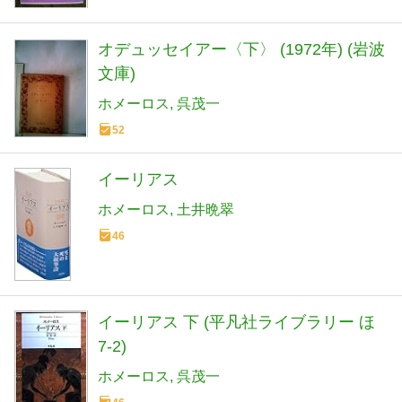
オデュッセイアー〈下〉 (1972年) (岩波
文庫)
ホメーロス
呉茂一
52
イーリアス
ホメーロス
土井晩翠
46
イーリアス 下 (平凡社ライブラリー ほ
7-2)
ホメーロス
呉茂一