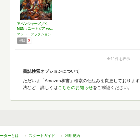
アベンジャーズ／X-
MEN：ユートピア vo…
マット・フラクション,マーク・シルベストリ,テリー・ドッドソン,ルーク・ロス,マイク・デオダート,レイチェル・ドッドソン
登録
5
全11件を表示
書誌検索オプションについて
ただいま「Amazon和書」検索の仕組みを変更しておりま
法など、詳しくは
こちらのお知らせ
をご確認ください。
ーターとは
スタートガイド
利用規約