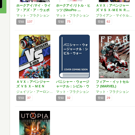
ホークアイ:マイ・ライ
ホークアイ:リトル・ヒ
ＡＶＸ：アベンジャー
フ・アズ・ア・ウェポ
ッツ (ShoPro …
ズ ＶＳ Ｘ-ＭＥＮ Ｒ…
ン…
マット・フラクション
マット・フラクション
ブライアン・マイケル・ベンディス,ジェイソン・アーロン,エド・ブルベイカー,ジョナサン・ヒックマン,マット・フラクション,ジェフ・ローブ
登録
137
登録
75
登録
62
ＡＶＸ：アベンジャー
パニシャー・ウォージ
フィアー・イットセル
ズ ＶＳ Ｘ－ＭＥＮ
ャーナル：シビル・ウ
フ (MARVEL)
Ｖ…
ォー
ジェイソン・アーロン,キャスリン・インモネン,スティーブ・マクニーヴン,キーロン・ギレン,ジェフ・ローブ,クリストファー・ヨスト,リック・レメンダー,カーレ・アンドリュース,マット・フラクション,ブライアン・マイケル・ベンディス,クリストファー・ヘイスティングス,ダン・スロット,マーク・ウェイド
マット・フラクション
マット・フラクション
登録
37
登録
32
登録
29