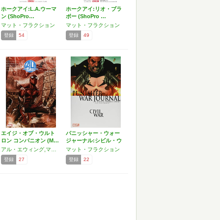
ホークアイ:L.A.ウーマ
ホークアイ:リオ・ブラ
ン (ShoPro…
ボー (ShoPro …
マット・フラクション
マット・フラクション
登録
54
登録
49
エイジ・オブ・ウルト
パニッシャー・ウォー
ロン コンパニオン (M…
ジャーナル:シビル・ウ
ォ…
アル・エウィング,マット・フラクション,クリストス・ゲイジ,キャサリン・インモネン,マット・キント,リック・レメンダー,ゲリー・デュガン,カレン・バン,マーク・ウェイド
マット・フラクション
登録
27
登録
22