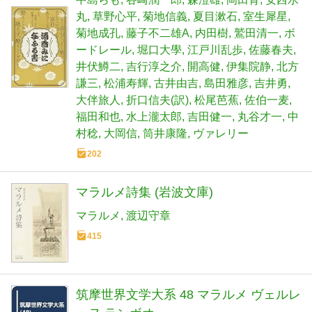
丸
草野心平
菊地信義
夏目漱石
室生犀星
菊地成孔
藤子不二雄A
内田樹
鷲田清一
ボ
ードレール
堀口大學
江戸川乱歩
佐藤春夫
井伏鱒二
吉行淳之介
開高健
伊集院静
北方
謙三
松浦寿輝
古井由吉
島田雅彦
吉井勇
大伴旅人
折口信夫(訳)
松尾芭蕉
佐伯一麦
福田和也
水上瀧太郎
吉田健一
丸谷才一
中
村稔
大岡信
筒井康隆
ヴァレリー
202
マラルメ詩集 (岩波文庫)
マラルメ
渡辺守章
415
筑摩世界文学大系 48 マラルメ ヴェルレ