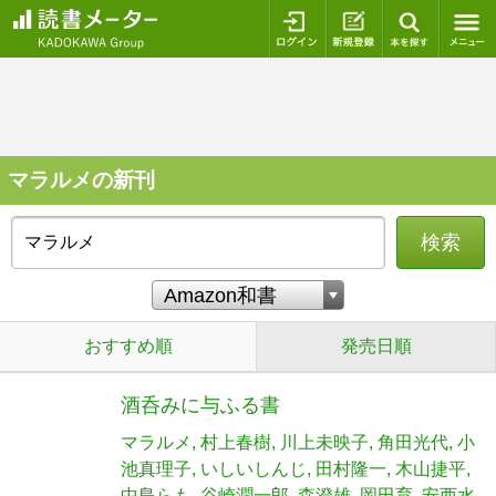
ログイン
新規登録
本を探
マラルメの新刊
検索
おすすめ順
発売日順
酒呑みに与ふる書
マラルメ
村上春樹
川上未映子
角田光代
小
池真理子
いしいしんじ
田村隆一
木山捷平
中島らも
谷崎潤一郎
森澄雄
岡田育
安西水