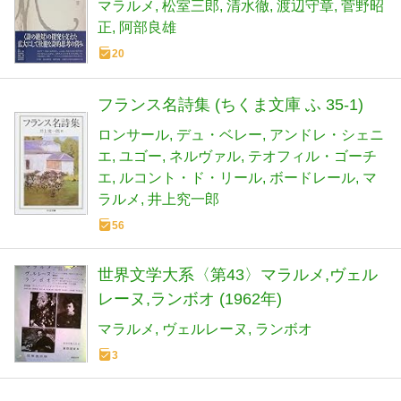
マラルメ
松室三郎
清水徹
渡辺守章
菅野昭
正
阿部良雄
20
フランス名詩集 (ちくま文庫 ふ 35-1)
ロンサール
デュ・ベレー
アンドレ・シェニ
エ
ユゴー
ネルヴァル
テオフィル・ゴーチ
エ
ルコント・ド・リール
ボードレール
マ
ラルメ
井上究一郎
56
世界文学大系〈第43〉マラルメ,ヴェル
レーヌ,ランボオ (1962年)
マラルメ
ヴェルレーヌ
ランボオ
3