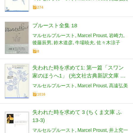
274
プルースト全集 18
マルセルプルースト
Marcel Proust
岩崎力
後藤辰男
鈴木道彦
牛場暁夫
佐々木涼子
8
失われた時を求めて1: 第一篇「スワン
家のほうへ1」 (光文社古典新訳文庫 A
フ 4-2)
マルセルプルースト
Marcel Proust
高遠弘美
1016
失われた時を求めて 3 (ちくま文庫 ふ
13-3)
マルセルプルースト
Marcel Proust
井上究一