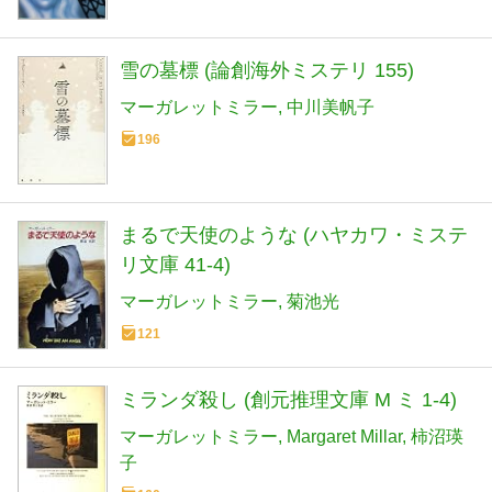
雪の墓標 (論創海外ミステリ 155)
マーガレットミラー
中川美帆子
196
まるで天使のような (ハヤカワ・ミステ
リ文庫 41-4)
マーガレットミラー
菊池光
121
ミランダ殺し (創元推理文庫 M ミ 1-4)
マーガレットミラー
Margaret Millar
柿沼瑛
子