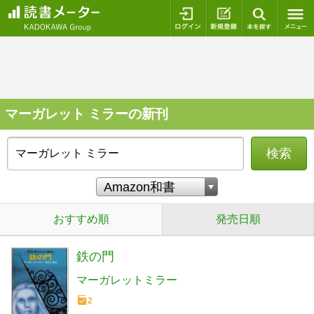
ログイン
新規登録
本を探
マーガレット ミラーの新刊
検索
おすすめ順
発売日順
鉄の門
マーガレットミラー
2