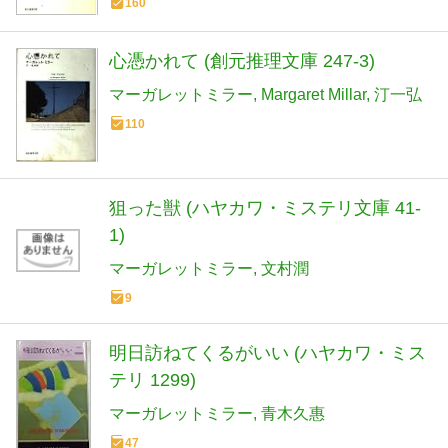
160
心憑かれて (創元推理文庫 247-3)
マーガレットミラー
Margaret Millar
汀一弘
110
狙った獣 (ハヤカワ・ミステリ文庫 41-
1)
マーガレットミラー
文村潤
9
明日訪ねてくるがいい (ハヤカワ・ミス
テリ 1299)
マーガレットミラー
青木久惠
47