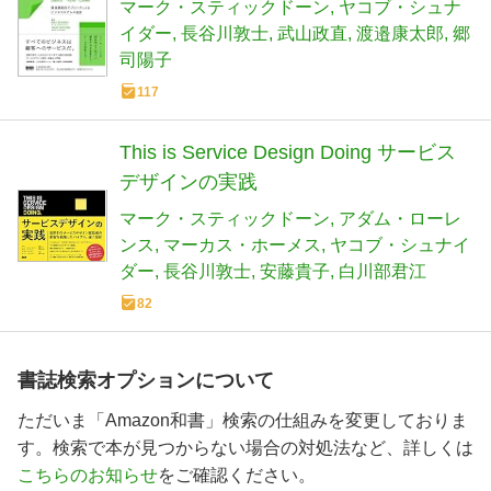
ローチによるビジネスモデルの設計
マーク・スティックドーン
ヤコブ・シュナ
イダー
長谷川敦士
武山政直
渡邉康太郎
郷
司陽子
117
This is Service Design Doing サービス
デザインの実践
マーク・スティックドーン
アダム・ローレ
ンス
マーカス・ホーメス
ヤコブ・シュナイ
ダー
長谷川敦士
安藤貴子
白川部君江
82
書誌検索オプションについて
ただいま「Amazon和書」検索の仕組みを変更しておりま
す。検索で本が見つからない場合の対処法など、詳しくは
こちらのお知らせ
をご確認ください。