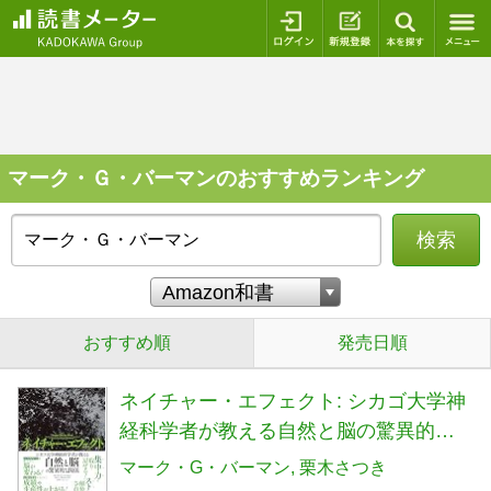
ログイン
新規登録
本を探
マーク・Ｇ・バーマンのおすすめランキング
検索
おすすめ順
発売日順
ネイチャー・エフェクト: シカゴ大学神
経科学者が教える自然と脳の驚異的な
関係
マーク・G・バーマン
栗木さつき