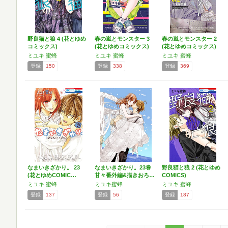
野良猫と狼 4 (花とゆめ
春の嵐とモンスター 3
春の嵐とモンスター 2
コミックス)
(花とゆめコミックス)
(花とゆめコミックス)
ミユキ 蜜蜂
ミユキ 蜜蜂
ミユキ 蜜蜂
登録
150
登録
338
登録
369
なまいきざかり。 23
なまいきざかり。23巻
野良猫と狼 2 (花とゆめ
(花とゆめCOMIC…
甘々番外編&描きおろ…
COMICS)
ミユキ 蜜蜂
ミユキ蜜蜂
ミユキ 蜜蜂
登録
137
登録
56
登録
187