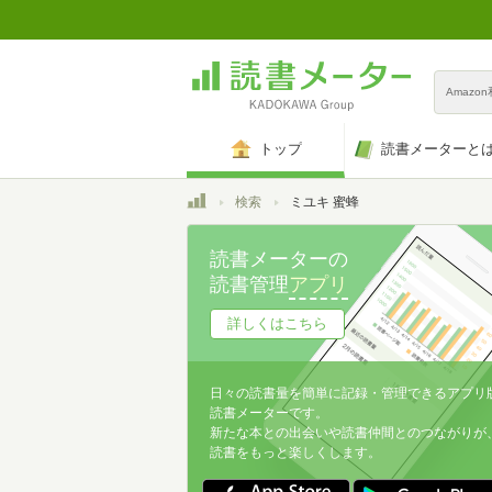
Amazo
トップ
読書メーターと
トップ
検索
ミユキ 蜜蜂
読書メーターの
読書管理
アプリ
詳しくはこちら
日々の読書量を簡単に記録・管理できるアプリ
読書メーターです。
新たな本との出会いや読書仲間とのつながりが
読書をもっと楽しくします。