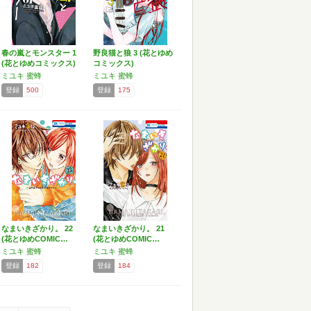
春の嵐とモンスター 1
野良猫と狼 3 (花とゆめ
(花とゆめコミックス)
コミックス)
ミユキ 蜜蜂
ミユキ 蜜蜂
登録
500
登録
175
なまいきざかり。 22
なまいきざかり。 21
(花とゆめCOMIC…
(花とゆめCOMIC…
ミユキ 蜜蜂
ミユキ 蜜蜂
登録
182
登録
184