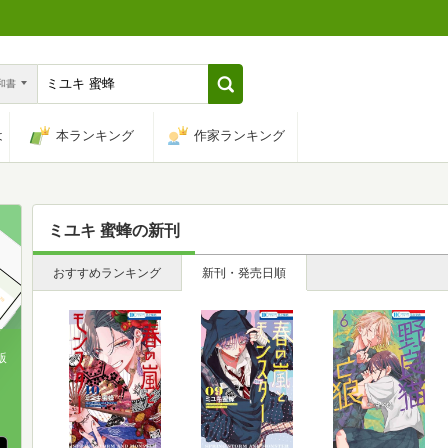
n和書
は
本ランキング
作家ランキング
ミユキ 蜜蜂
の新刊
おすすめランキング
新刊・発売日順
版
、