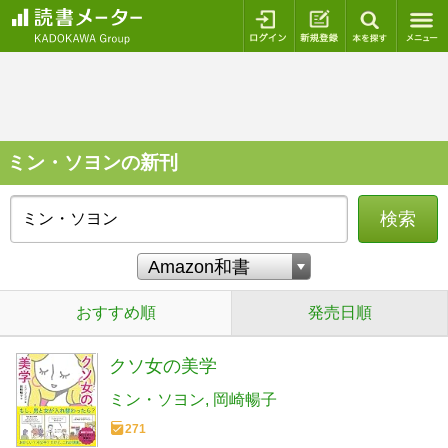
ログイン
新規登録
本を探
ミン・ソヨンの新刊
検索
おすすめ順
発売日順
クソ女の美学
ミン・ソヨン
岡崎暢子
271