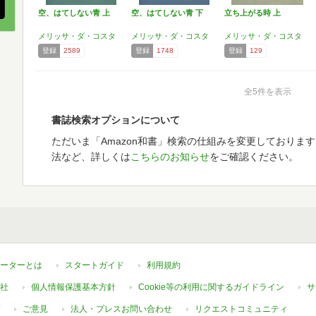
空、はてしない青 上
空、はてしない青 下
立ち上がる時 上
メリッサ・ダ・コスタ
メリッサ・ダ・コスタ
メリッサ・ダ・コスタ
登録
2589
登録
1748
登録
129
全5件を表示
書誌検索オプションについて
ただいま「Amazon和書」検索の仕組みを変更しておりま
法など、詳しくは
こちらのお知らせ
をご確認ください。
ーターとは
スタートガイド
利用規約
社
個人情報保護基本方針
Cookie等の利用に関するガイドライン
サ
ご意見
法人・プレスお問い合わせ
リクエストコミュニティ