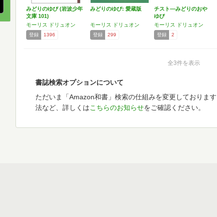
みどりのゆび (岩波少年
みどりのゆび: 愛蔵版
チスト―みどりのおや
文庫 101)
ゆび
モーリス ドリュオン
モーリス ドリュオン
モーリス ドリュオン
登録
1396
登録
299
登録
2
全3件を表示
書誌検索オプションについて
ただいま「Amazon和書」検索の仕組みを変更しておりま
法など、詳しくは
こちらのお知らせ
をご確認ください。