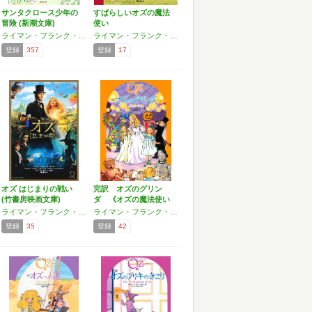
サンタクロース少年の
すばらしいオズの魔法
冒険 (新潮文庫)
使い
ライマン・フランク・ボーム
ライマン・フランク・ボーム
登録
357
登録
17
オズ はじまりの戦い
完訳 オズのグリン
(竹書房映画文庫)
ダ 《オズの魔法使い
シリー…
ライマン・フランク・ボーム,ミッチェル・カブナー,デイヴィッド・リンゼイ・アベイア,エリザベス・ルドニック
ライマン・フランク・ボーム
登録
35
登録
42