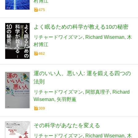
村博江
475
よく眠るための科学が教える10の秘密
リチャードワイズマン
Richard Wiseman
木
村博江
462
運のいい人、悪い人: 運を鍛える四つの
法則
リチャードワイズマン
阿部真理子
Richard
Wiseman
矢羽野薫
309
その科学があなたを変える
リチャードワイズマン
Richard Wiseman
木