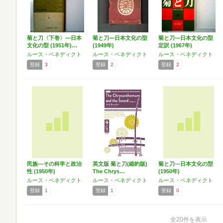
菊と刀〈下巻〉―日本
菊と刀―日本文化の型
菊と刀―日本文化の型
文化の型 (1951年)…
(1949年)
定訳 (1967年)
ルース・ベネディクト
ルース・ベネディクト
ルース・ベネディクト
登録
3
登録
2
登録
2
民族―その科学と政治
英文版 菊と刀(縮約版)
菊と刀―日本文化の型
性 (1950年)
The Chrys…
(1950年)
ルース・ベネディクト
ルース・ベネディクト
ルース・ベネディクト
登録
1
登録
1
登録
0
全20件を表示