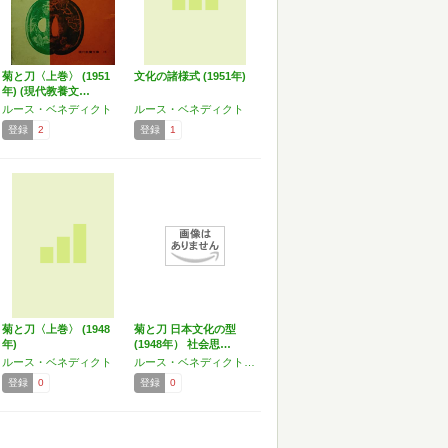
菊と刀〈上巻〉 (1951
文化の諸様式 (1951年)
年) (現代教養文…
ルース・ベネディクト
ルース・ベネディクト
登録
2
登録
1
菊と刀〈上巻〉 (1948
菊と刀 日本文化の型
年)
(1948年） 社会思…
ルース・ベネディクト
ルース・ベネディクト,長谷川 松治
登録
0
登録
0