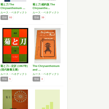
菊と刀 The
菊と刀 縮約版 The
Chrysanthemum …
Chrysanthe…
ルース・ベネディクト
ルース・ベネディクト
登録
93
登録
39
菊と刀―定訳 (1967年)
The Chrysanthemum
(現代教養文庫)
and …
ルース・ベネディクト
ルース・ベネディクト
登録
5
登録
3