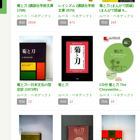
菊と刀 (講談社学術文庫
レイシズム (講談社学術
菊と刀 (まんがで読破)
1708)
文庫 2570)
(まんがで読破 9…
ルース・ベネディクト
ルース・ベネディクト
ルース・ベネディクト
登録
2819
登録
471
登録
193
菊と刀―日本文化の型
菊と刀
CD付 菊と刀 The
定訳 (1972年)
Chrysanthe…
ルース・ベネディクト
ルース・ベネディクト
ルース・ベネディクト
登録
12
登録
12
登録
10