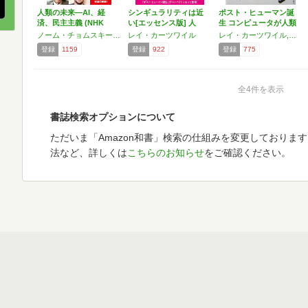
人類の未来―AI、経
シンギュラリティは近
ポスト・ヒューマン誕
済、民主主義 (NHK
い[エッセンス版] 人
生 コンピュータが人類
出…
類…
の…
ノーム・チョムスキー,レイ・カーツワイル,マーティン・ウルフ,ビャルケ・インゲルス,フリーマン・ダイソン
レイ・カーツワイル
レイ・カーツワイル,井上 健,小野木 明恵,野中香方子,福田 実
登録
1159
登録
922
登録
775
全4件を表示
書誌検索オプションについて
ただいま「Amazon和書」検索の仕組みを変更しておりま
法など、詳しくは
こちらのお知らせ
をご確認ください。