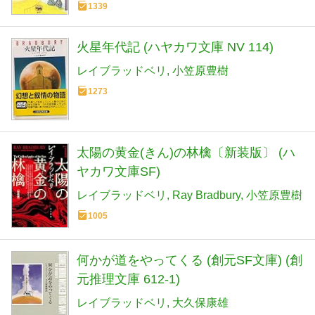
1339
火星年代記 (ハヤカワ文庫 NV 114)
レイブラッドベリ
小笠原豊樹
1273
太陽の黄金(きん)の林檎〔新装版〕 (ハ
ヤカワ文庫SF)
レイブラッドベリ
Ray Bradbury
小笠原豊樹
1005
何かが道をやってくる (創元SF文庫) (創
元推理文庫 612-1)
レイブラッドベリ
大久保康雄