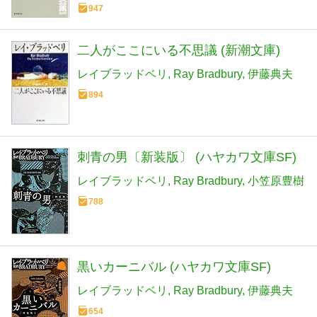
947
二人がここにいる不思議 (新潮文庫)
レイブラッドベリ
Ray Bradbury
伊藤典夫
894
刺青の男〔新装版〕 (ハヤカワ文庫SF)
レイブラッドベリ
Ray Bradbury
小笠原豊樹
788
黒いカーニバル (ハヤカワ文庫SF)
レイブラッドベリ
Ray Bradbury
伊藤典夫
654