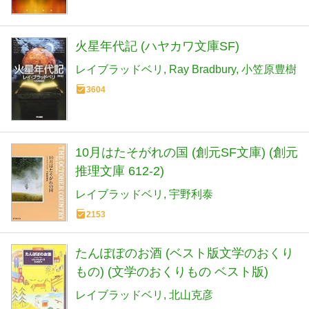
火星年代記 (ハヤカワ文庫SF)
レイブラッドベリ
Ray Bradbury
小笠原豊樹
3604
10月はたそがれの国 (創元SF文庫) (創元
推理文庫 612-2)
レイブラッドベリ
宇野利泰
2153
たんぽぽのお酒 (ベスト版文学のおくり
もの) (文学のおくりもの ベスト版)
レイブラッドベリ
北山克彦