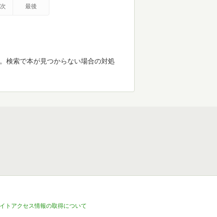
次
最後
す。検索で本が見つからない場合の対処
イトアクセス情報の取得について