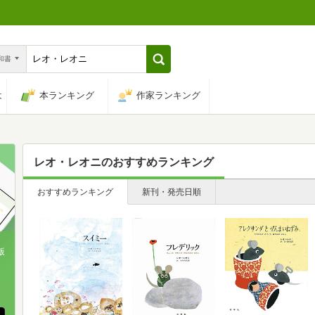
n和書
は
本ランキング
作家ランキング
レオ・レオニ
のおすすめランキング
おすすめランキング
新刊・発売日順
版
、