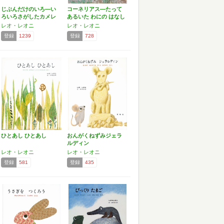
じぶんだけのいろ―い
コーネリアス―たって
ろいろさがしたカメレ
あるいた わにの はなし
オン…
レオ・レオニ
レオ・レオニ
登録
1239
登録
728
ひとあし ひとあし
おんがくねずみジェラ
ルディン
レオ・レオニ
レオ・レオニ
登録
581
登録
435