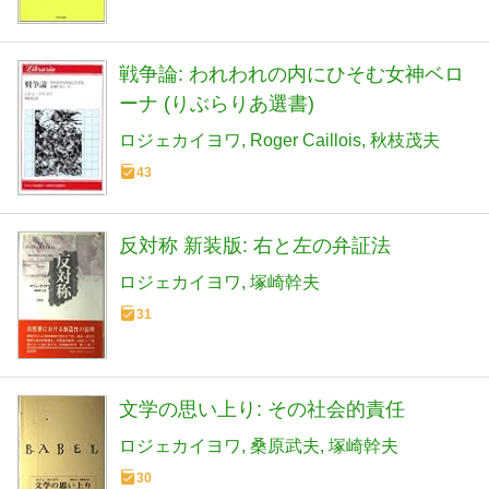
戦争論: われわれの内にひそむ女神ベロ
ーナ (りぶらりあ選書)
ロジェカイヨワ
Roger Caillois
秋枝茂夫
43
反対称 新装版: 右と左の弁証法
ロジェカイヨワ
塚崎幹夫
31
文学の思い上り: その社会的責任
ロジェカイヨワ
桑原武夫
塚崎幹夫
30