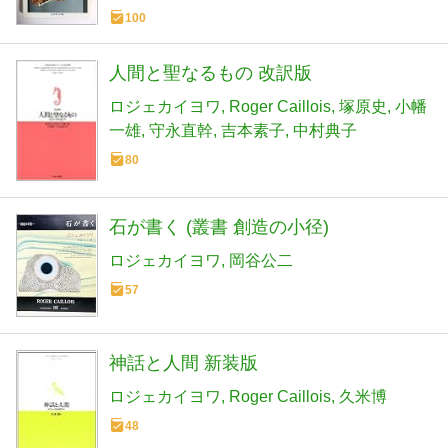
100
人間と聖なるもの 改訳版
ロジェカイヨワ
Roger Caillois
塚原史
小幡
一雄
守永直幹
吉本素子
中村典子
80
石が書く (叢書 創造の小径)
ロジェカイヨワ
岡谷公二
57
神話と人間 新装版
ロジェカイヨワ
Roger Caillois
久米博
48