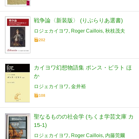
戦争論〈新装版〉 (りぶらりあ選書)
ロジェカイヨワ
Roger Caillois
秋枝茂夫
202
カイヨワ幻想物語集 ポンス・ピラト ほ
か
ロジェカイヨワ
金井裕
108
聖なるものの社会学 (ちくま学芸文庫 カ
15-1)
ロジェカイヨワ
Roger Caillois
内藤莞爾