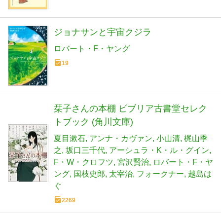
ジョナサンと宇宙クジラ
ロバート・F・ヤング
19
栞子さんの本棚 ビブリア古書堂セレク
トブック (角川文庫)
夏目漱石
アンナ・カヴァン
小山清
梶山季
之
坂口三千代
アーシュラ・K・ル・グイン
F・W・クロフツ
宮沢賢治
ロバート・F・ヤ
ング
国枝史郎
太宰治
フォークナー
越島は
ぐ
2269