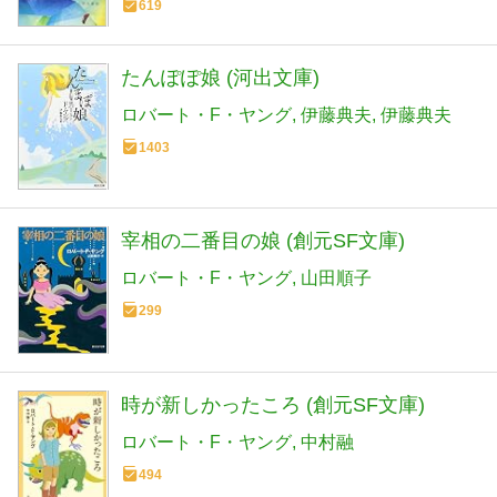
619
たんぽぽ娘 (河出文庫)
ロバート・F・ヤング
伊藤典夫
伊藤典夫
1403
宰相の二番目の娘 (創元SF文庫)
ロバート・F・ヤング
山田順子
299
時が新しかったころ (創元SF文庫)
ロバート・F・ヤング
中村融
494