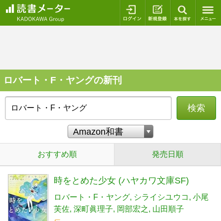
ログイン
新規登録
本を探
ロバート・F・ヤングの新刊
検索
おすすめ順
発売日順
時をとめた少女 (ハヤカワ文庫SF)
ロバート・F・ヤング
シライシユウコ
小尾
芙佐
深町眞理子
岡部宏之
山田順子