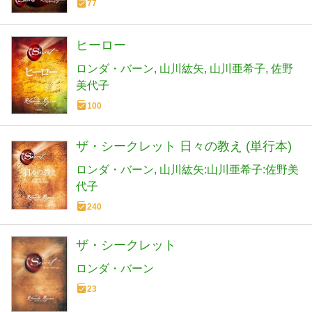
77
ヒーロー
ロンダ・バーン
山川紘矢
山川亜希子
佐野
美代子
100
ザ・シークレット 日々の教え (単行本)
ロンダ・バーン
山川紘矢:山川亜希子:佐野美
代子
240
ザ・シークレット
ロンダ・バーン
23