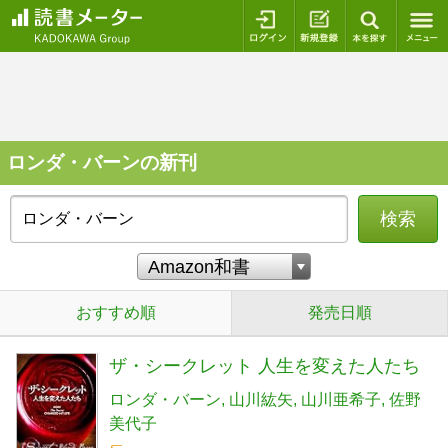
ログイン
新規登録
本を探
ロンダ・バーンの新刊
検索
おすすめ順
発売日順
ザ・シークレット 人生を変えた人たち
ロンダ・バーン
山川紘矢
山川亜希子
佐野
美代子