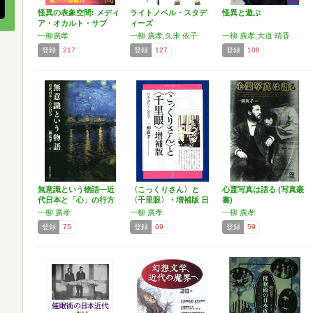
怪異の表象空間: メディ
ライトノベル・スタデ
怪異と遊ぶ
ア・オカルト・サブ
ィーズ
カ…
一柳廣孝
一柳 廣孝,久米 依子
一柳 廣孝,大道 晴香
登録
217
登録
127
登録
108
無意識という物語―近
〈こっくりさん〉と
心霊写真は語る (写真叢
代日本と「心」の行方
〈千里眼〉・増補版 日
書)
―
本近…
一柳 廣孝
一柳 廣孝
一柳 廣孝
登録
75
登録
69
登録
59