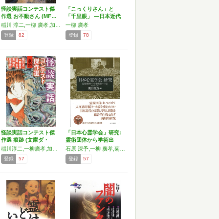
怪談実話コンテスト傑
「こっくりさん」と
作選 お不動さん (MF…
「千里眼」 ―日本近代
と心…
稲川 淳二,一柳 廣孝,加門 七海,東 雅夫,福澤 徹三
一柳 廣孝
登録
82
登録
78
怪談実話コンテスト傑
「日本心霊学会」研究:
作選 痕跡 (文庫ダ・
霊術団体から学術出
ヴ…
版…
稲川淳二,一柳廣孝,加門七海,福澤徹三
石原 深予,一柳 廣孝,菊地 暁,神保町のオタ,平野 直子,吉永 進一,渡 勇輝
登録
57
登録
57