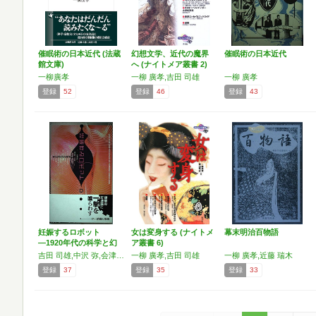
催眠術の日本近代 (法蔵
幻想文学、近代の魔界
催眠術の日本近代
館文庫)
へ (ナイトメア叢書 2)
一柳廣孝
一柳 廣孝,吉田 司雄
一柳 廣孝
登録
52
登録
46
登録
43
妊娠するロボット
女は変身する (ナイトメ
幕末明治百物語
―1920年代の科学と幻
ア叢書 6)
想
吉田 司雄,中沢 弥,会津 信吾,安田 孝,奥山 文幸,松中 正子,一柳 廣孝
一柳 廣孝,吉田 司雄
一柳 廣孝,近藤 瑞木
登録
37
登録
35
登録
33