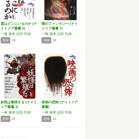
霊はどこにいるのか (ナ
闇のファンタジー (ナイ
イトメア叢書 5)
トメア叢書 7)
一柳 廣孝,吉田 司雄
一柳 廣孝,吉田 司雄
登録
39
登録
36
妖怪は繁殖する (ナイト
映画の恐怖 (ナイトメア
メア叢書 3)
叢書)
一柳 廣孝,吉田 司雄
一柳 廣孝,吉田 司雄
登録
32
登録
32