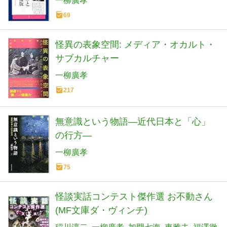
一柳廣孝
69
怪異の表象空間: メディア・オカルト・
サブカルチャー
一柳廣孝
217
無意識という物語―近代日本と「心」
の行方―
一柳廣孝
75
怪談実話コンテスト傑作選 お不動さん
(MF文庫ダ・ヴィンチ)