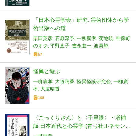
「日本心霊学会」研究: 霊術団体から学
術出版への道
栗田英彦
石原深予
一柳廣孝
菊地暁
神保町
のオタ
平野直子
吉永進一
渡勇輝
57
怪異と遊ぶ
一柳廣孝
大道晴香
怪異怪談研究会
一柳廣
孝
大道晴香
108
〈こっくりさん〉と〈千里眼〉・増補
版 日本近代と心霊学 (青弓社ルネサンス
7)