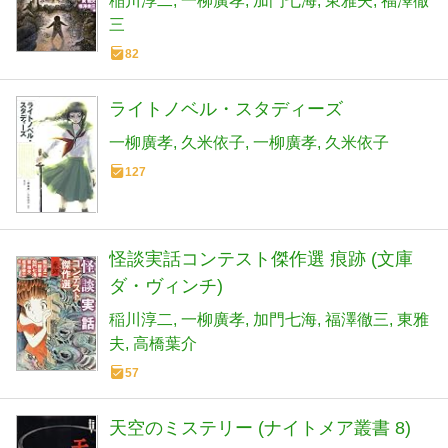
稲川淳二
一柳廣孝
加門七海
東雅夫
福澤徹
三
82
ライトノベル・スタディーズ
一柳廣孝
久米依子
一柳廣孝
久米依子
127
怪談実話コンテスト傑作選 痕跡 (文庫
ダ・ヴィンチ)
稲川淳二
一柳廣孝
加門七海
福澤徹三
東雅
夫
高橋葉介
57
天空のミステリー (ナイトメア叢書 8)