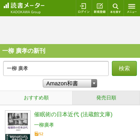
ログイン
新規登録
本を探
一柳 廣孝の新刊
検索
おすすめ順
発売日順
催眠術の日本近代 (法蔵館文庫)
一柳廣孝
52