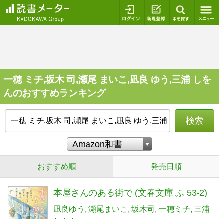
ログイン
新規登録
本を探
一穂 ミチ,坂木 司,瀬尾 まいこ,凪良 ゆう,三浦 しを
んのおすすめランキング
検索
おすすめ順
発売日順
本屋さんのある街で (文春文庫 ふ 53-2)
凪良ゆう
瀬尾まいこ
坂木司
一穂ミチ
三浦