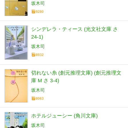
坂木司
9280
シンデレラ・ティース (光文社文庫 さ
24-1)
坂木司
8932
切れない糸 (創元推理文庫) (創元推理文
庫 M さ 3-4)
坂木司
8063
ホテルジューシー (角川文庫)
坂木司