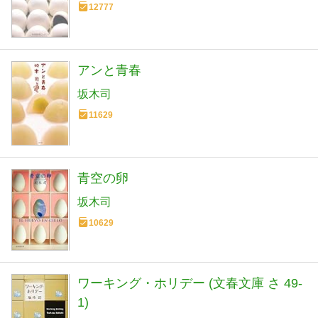
12777
アンと青春
坂木司
11629
青空の卵
坂木司
10629
ワーキング・ホリデー (文春文庫 さ 49-
1)