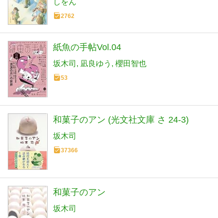
しをん
2762
紙魚の手帖Vol.04
坂木司
凪良ゆう
櫻田智也
53
和菓子のアン (光文社文庫 さ 24-3)
坂木司
37366
和菓子のアン
坂木司