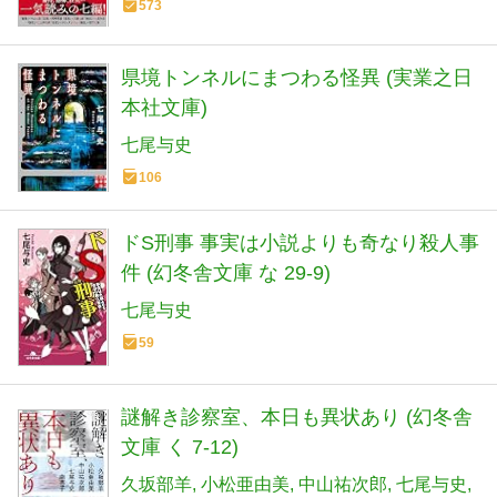
573
県境トンネルにまつわる怪異 (実業之日
本社文庫)
七尾与史
106
ドS刑事 事実は小説よりも奇なり殺人事
件 (幻冬舎文庫 な 29-9)
七尾与史
59
謎解き診察室、本日も異状あり (幻冬舎
文庫 く 7-12)
久坂部羊
小松亜由美
中山祐次郎
七尾与史