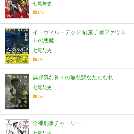
七尾与史
145
イーヴィル・デッド 駄菓子屋ファウス
トの悪魔
七尾与史
212
無邪気な神々の無慈悲なたわむれ
七尾与史
322
全裸刑事チャーリー
七尾与史