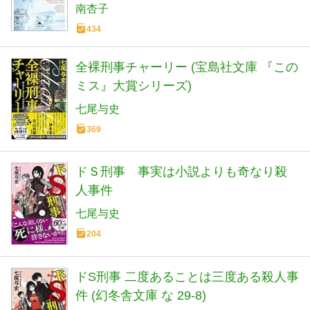
南杏子
434
全裸刑事チャーリー (宝島社文庫 『この
ミス』大賞シリーズ)
七尾与史
369
ドＳ刑事 事実は小説よりも奇なり殺
人事件
七尾与史
204
ドS刑事 二度あることは三度ある殺人事
件 (幻冬舎文庫 な 29-8)