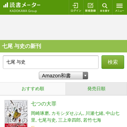
ログイン
新規登録
本を探
七尾 与史の新刊
検索
おすすめ順
発売日順
七つの大罪
岡崎琢磨
カモシダせぶん
川瀬七緒
中山七
里
七尾与史
三上幸四郎
若竹七海