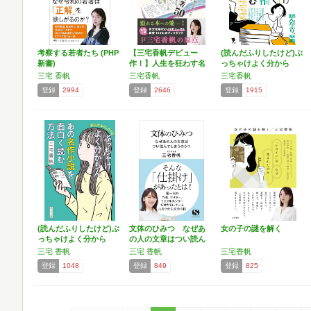
考察する若者たち (PHP
【三宅香帆デビュー
(読んだふりしたけど)ぶ
新書)
作！】人生を狂わす名
っちゃけよく分から
著50…
ん…
三宅 香帆
三宅香帆
三宅香帆
登録
2994
登録
2646
登録
1915
(読んだふりしたけど)ぶ
文体のひみつ なぜあ
女の子の謎を解く
っちゃけよく分から
の人の文章はつい読ん
ん…
でし…
三宅 香帆
三宅 香帆
三宅香帆
登録
1048
登録
849
登録
825