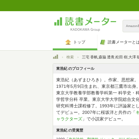
Amazo
トップ
読書メーターと
トップ
検索
三宅 香帆,森脇 透青,松田 樹,大澤 聡,東 浩紀,植田 
東浩紀 のプロフィール
東浩紀（あずまひろき）。作家、思想家。
1971年5月9日生まれ、東京都三鷹市出身
東京大学教養学部教養学科第一 科学史・
学哲学分科 卒業。東京大学大学院総合文
研究科博士課程修了。1993年に評論家と
てデビュー。2007年に桜坂洋と共作の「
ャラクターズ
」で小説家デビュー。
東浩紀 の受賞歴