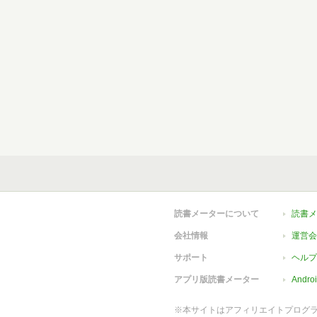
読書メーターについて
読書メ
会社情報
運営会
サポート
ヘルプ
アプリ版読書メーター
Andr
※本サイトはアフィリエイトプログ