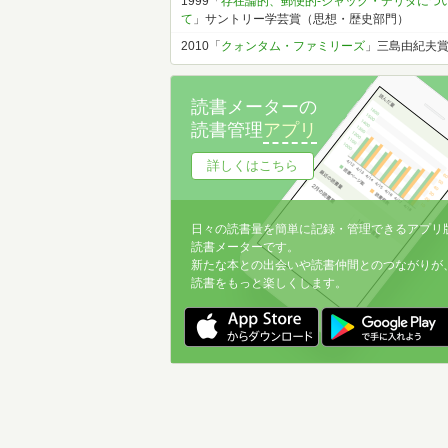
1999「
存在論的、郵便的-ジャック・デリダにつ
て
」サントリー学芸賞（思想・歴史部門）
2010「
クォンタム・ファミリーズ
」三島由紀夫
読書メーターの
読書管理
アプリ
詳しくはこちら
日々の読書量を簡単に記録・管理できるアプリ
読書メーターです。
新たな本との出会いや読書仲間とのつながりが
読書をもっと楽しくします。