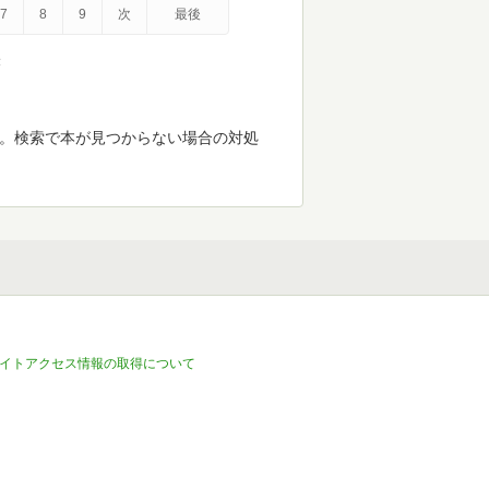
7
8
9
次
最後
示
す。検索で本が見つからない場合の対処
イトアクセス情報の取得について