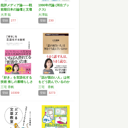
批評メディア論――戦
1990年代論 (河出ブッ
前期日本の論壇と文壇
クス)
大澤 聡
大澤聡
登録
277
登録
230
「好き」を言語化する
「話が面白い人」は何
技術 推しの素晴らしさ
をどう読んでいるのか
を…
(…
三宅 香帆
三宅 香帆
登録
10309
登録
3273