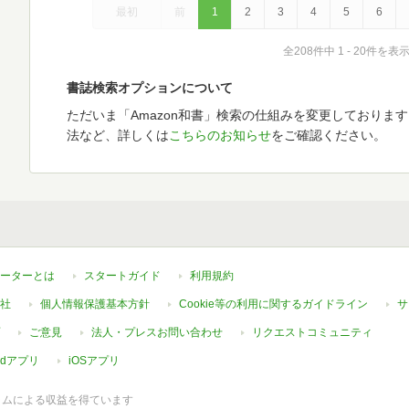
最初
前
1
2
3
4
5
6
全208件中 1 - 20件を表
書誌検索オプションについて
ただいま「Amazon和書」検索の仕組みを変更しておりま
法など、詳しくは
こちらのお知らせ
をご確認ください。
ーターとは
スタートガイド
利用規約
社
個人情報保護基本方針
Cookie等の利用に関するガイドライン
サ
ご意見
法人・プレスお問い合わせ
リクエストコミュニティ
oidアプリ
iOSアプリ
ラムによる収益を得ています