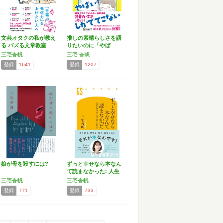
文芸オタクの私が教え
推しの素晴らしさを語
る バズる文章教室
りたいのに「やば
(サ…
い！」し…
三宅香帆
三宅 香帆
登録
1641
登録
1207
娘が母を殺すには?
ずっと幸せなら本なん
て読まなかった: 人生
の…
三宅香帆
三宅香帆
登録
771
登録
733