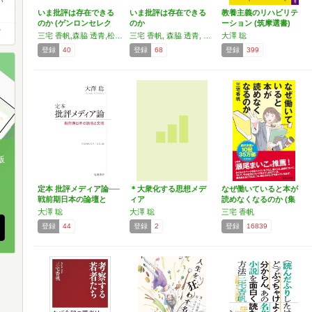
い
いま批評は存在できる
いま批評は存在できる
教養主義のリハビリテ
のか (ゲンロンセレク
のか
ーション (筑摩選書)
賞
ト)
三宅 香帆,森脇 透青,松田 樹,大澤 聡,東 浩紀,植田 将暉
三宅 香帆, 森脇 透青, 松田 樹, 大澤 聡, 東 浩紀, 植田 将暉
大澤 聡
登録
40
登録
68
登録
399
版
、
定本 批評メディア論──
＊大衆化する思想メデ
なぜ働いていると本が
戦前期日本の論壇と
ィア
読めなくなるのか (集
文…
英…
大澤 聡
大澤 聡
三宅 香帆
登録
44
登録
2
登録
16839