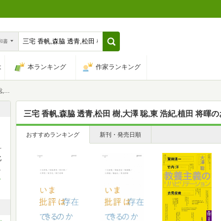
n和書
は
本ランキング
作家ランキング
将暉
三宅 香帆,森脇 透青,松田 樹,大澤 聡,東 浩紀,植田 将暉
の
おすすめランキング
新刊・発売日順
。
科
化
し
キ