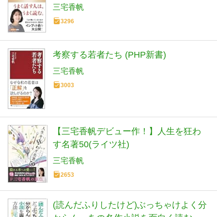
三宅香帆
3296
考察する若者たち (PHP新書)
三宅香帆
3003
【三宅香帆デビュー作！】人生を狂わ
す名著50(ライツ社)
三宅香帆
2653
(読んだふりしたけど)ぶっちゃけよく分