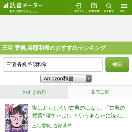
ログイン
新規登録
本を探
三宅 香帆,谷頭和希のおすすめランキング
検索
おすすめ順
発売日順
実はおもしろい古典のはなし: 「古典の
授業?寝てたよ!」というあなたに読んで
ほしい
三宅香帆
谷頭和希