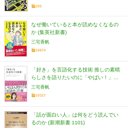
255
なぜ働いていると本が読めなくなるの
か (集英社新書)
三宅香帆
16874
「好き」を言語化する技術 推しの素晴
らしさを語りたいのに「やばい！」し
かでてこない (ディスカヴァー携書)
三宅香帆
10327
「話が面白い人」は何をどう読んでい
るのか (新潮新書 1101)