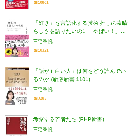
16861
「好き」を言語化する技術 推しの素晴
らしさを語りたいのに「やばい！」し
かでてこない (ディスカヴァー携書)
三宅香帆
10321
「話が面白い人」は何をどう読んでい
るのか (新潮新書 1101)
三宅香帆
3283
考察する若者たち (PHP新書)
三宅香帆