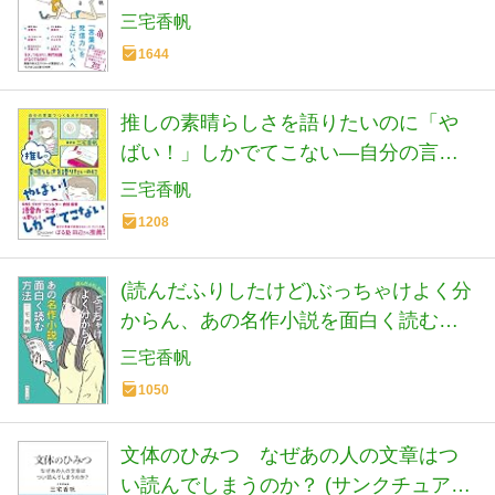
三宅香帆
1644
推しの素晴らしさを語りたいのに「や
ばい！」しかでてこない―自分の言葉
でつくるオタク文章術
三宅香帆
1208
(読んだふりしたけど)ぶっちゃけよく分
からん、あの名作小説を面白く読む方
法 (角川文庫)
三宅香帆
1050
文体のひみつ なぜあの人の文章はつ
い読んでしまうのか？ (サンクチュアリ