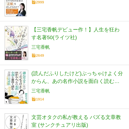
2999
【三宅香帆デビュー作！】人生を狂わ
す名著50(ライツ社)
三宅香帆
2649
(読んだふりしたけど)ぶっちゃけよく分
からん、あの名作小説を面白く読む方
法
三宅香帆
1914
文芸オタクの私が教える バズる文章教
室 (サンクチュアリ出版)