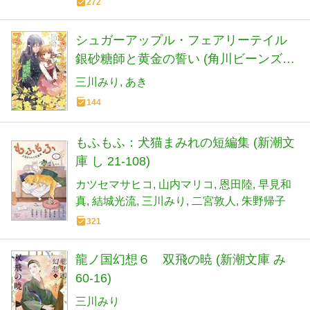
272
シュガーアップル・フェアリーテイル
銀砂糖師と黄金の誓い (角川ビーンズ文
庫)
三川みり
あき
144
もふもふ：犬猫まみれの短編集 (新潮文
庫 し 21-108)
カツセマサヒコ
山内マリコ
恩田陸
早見和
真
結城光流
三川みり
二宮敦人
朱野帰子
321
龍ノ国幻想６ 双飛の暁 (新潮文庫 み
60-16)
三川みり