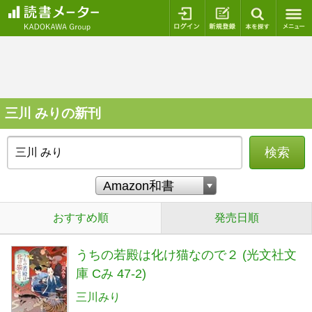
ログイン
新規登録
本を探
三川 みりの新刊
検索
おすすめ順
発売日順
うちの若殿は化け猫なので２ (光文社文
庫 Cみ 47-2)
三川みり