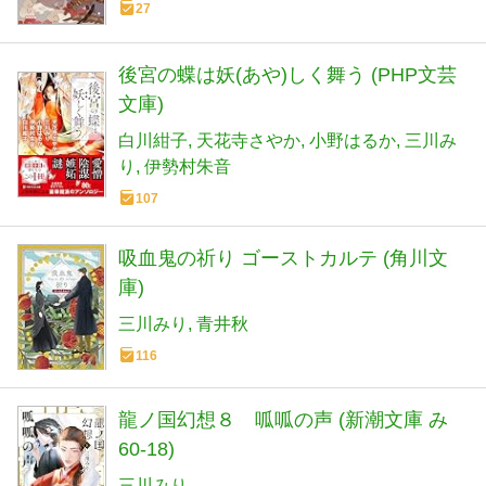
27
後宮の蝶は妖(あや)しく舞う (PHP文芸
文庫)
白川紺子
天花寺さやか
小野はるか
三川み
り
伊勢村朱音
107
吸血鬼の祈り ゴーストカルテ (角川文
庫)
三川みり
青井秋
116
龍ノ国幻想８ 呱呱の声 (新潮文庫 み
60-18)
三川みり