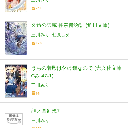
241
久遠の禁域 神奈備物語 (角川文庫)
三川みり
七原しえ
178
うちの若殿は化け猫なので (光文社文庫
Cみ 47-1)
三川みり
95
龍ノ国幻想7
三川みり