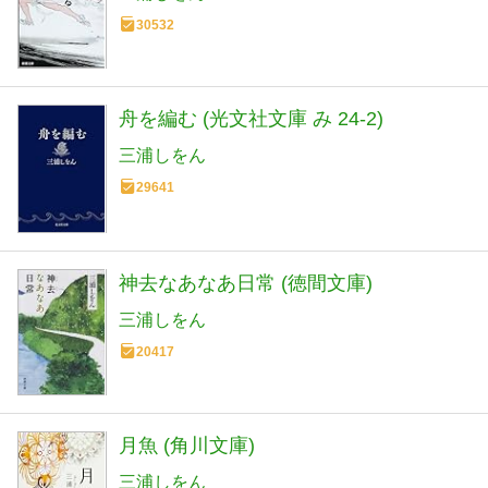
30532
舟を編む (光文社文庫 み 24-2)
三浦しをん
29641
神去なあなあ日常 (徳間文庫)
三浦しをん
20417
月魚 (角川文庫)
三浦しをん