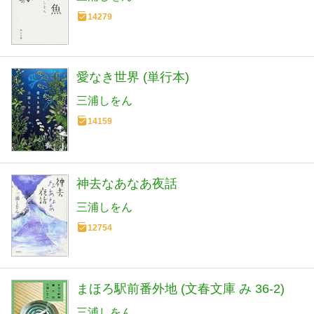
14279
愛なき世界 (単行本)
三浦しをん
14159
神去なあなあ夜話
三浦しをん
12754
まほろ駅前番外地 (文春文庫 み 36-2)
三浦しをん