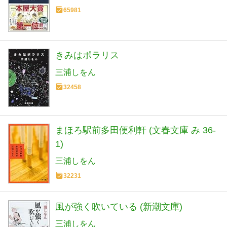
65981
きみはポラリス
三浦しをん
32458
まほろ駅前多田便利軒 (文春文庫 み 36-
1)
三浦しをん
32231
風が強く吹いている (新潮文庫)
三浦しをん