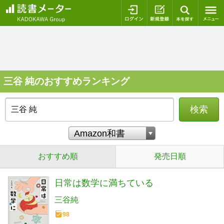
ログイン
新規登録
本を探
三谷 純のおすすめランキング
検索
おすすめ順
発売日順
日常は数学に満ちている
三谷純
98