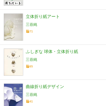
立体折り紙アート
三谷純
71
ふしぎな 球体・立体折り紙
三谷純
65
曲線折り紙デザイン
三谷純
41