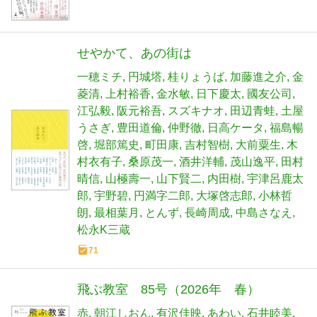
せやかて、あの街は
一穂ミチ
円城塔
桂りょうば
加藤進之介
金
菱清
上村裕香
金水敏
日下慶太
國友公司
江弘毅
阪元裕吾
スズキナオ
田辺青蛙
土屋
うさぎ
豊田道倫
仲野徹
日高ケータ
福島暢
啓
堀部篤史
町田康
吉村智樹
大前粟生
木
村衣有子
桑原茂一
酒井洋輔
茂山逸平
田村
晴信
山極壽一
山下賢二
内田樹
宇津呂鹿太
郎
宇野碧
円満字二郎
大塚啓志郎
小林哲
朗
最相葉月
とんず
長崎周成
中島さなえ
松永K三蔵
71
飛ぶ教室 85号（2026年 春）
赤
朝江しおん
有沢佳映
あわい
石井睦美