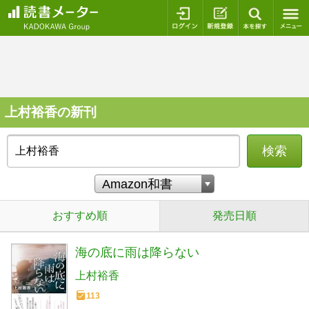
ログイン
新規登録
本を探
上村裕香の新刊
検索
おすすめ順
発売日順
海の底に雨は降らない
上村裕香
113