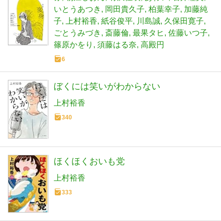
いとうあつき
岡田貴久子
柏葉幸子
加藤純
子
上村裕香
紙谷俊平
川島誠
久保田寛子
ごとうみづき
斎藤倫
最果タヒ
佐藤いつ子
篠原かをり
須藤はる奈
高殿円
6
ぼくには笑いがわからない
上村裕香
340
ほくほくおいも党
上村裕香
333