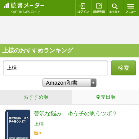
ログイン
新規登録
本を探
上様のおすすめランキング
検索
おすすめ順
発売日順
贅沢な悩み ゆう子の思うツボ？
上様
0