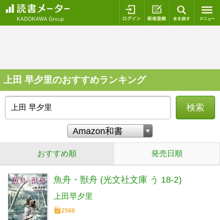
ログイン
新規登録
本を探
上田 早夕里のおすすめランキング
検索
おすすめ順
発売日順
魚舟・獣舟 (光文社文庫 う 18-2)
上田早夕里
2566