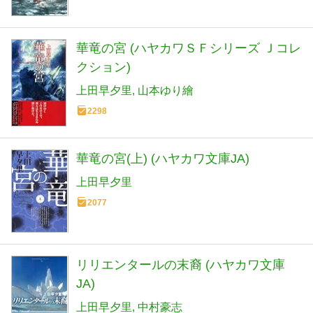
華竜の宮 (ハヤカワＳＦシリーズ Ｊコレ
クション)
上田早夕里
山本ゆり繪
2298
華竜の宮(上) (ハヤカワ文庫JA)
上田早夕里
2077
リリエンタールの末裔 (ハヤカワ文庫
JA)
上田早夕里
中村豪志