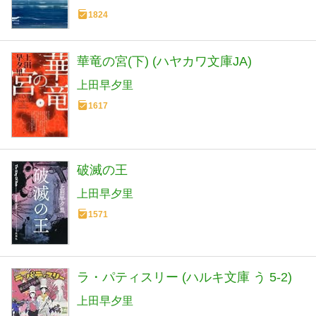
1824
華竜の宮(下) (ハヤカワ文庫JA)
上田早夕里
1617
破滅の王
上田早夕里
1571
ラ・パティスリー (ハルキ文庫 う 5-2)
上田早夕里