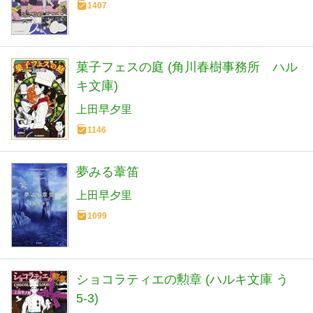
1407
菓子フェスの庭 (角川春樹事務所 ハル
キ文庫)
上田早夕里
1146
夢みる葦笛
上田早夕里
1099
ショコラティエの勲章 (ハルキ文庫 う
5-3)