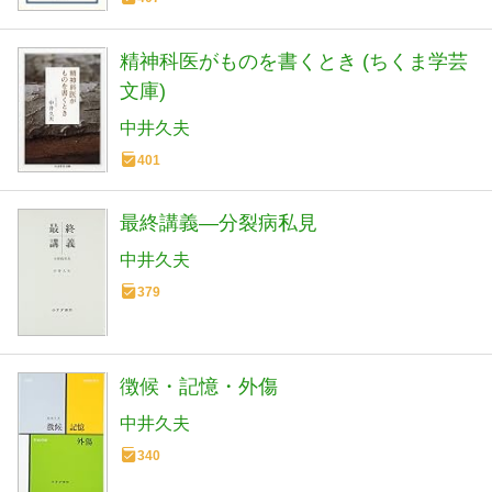
精神科医がものを書くとき (ちくま学芸
文庫)
中井久夫
401
最終講義―分裂病私見
中井久夫
379
徴候・記憶・外傷
中井久夫
340