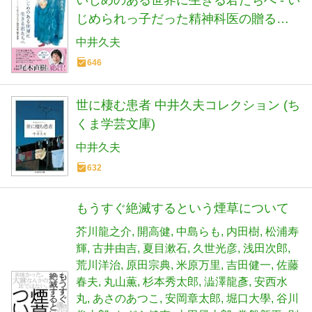
じめられっ子だった精神科医の贈る言
葉
中井久夫
646
世に棲む患者 中井久夫コレクション (ち
くま学芸文庫)
中井久夫
632
もうすぐ絶滅するという煙草について
芥川龍之介
開高健
中島らも
内田樹
松浦寿
輝
古井由吉
夏目漱石
久世光彦
浅田次郎
荒川洋治
原田宗典
米原万里
吉田健一
佐藤
春夫
丸山薫
杉本秀太郎
澁澤龍彥
安西水
丸
あさのあつこ
安岡章太郎
堀口大學
谷川