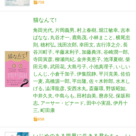
758
猫なんて!
角田光代
片岡義男
村上春樹
堀江敏幸
吉本
ばなな
丸谷才一
鹿島茂
小林まこと
横尾忠
則
穂村弘
浅田次郎
幸田文
吉行淳之介
長
谷川町子
半藤末利子
加藤典洋
谷崎潤一郎
寺田寅彦
柳瀬尚紀
金井美恵子
池澤夏樹
柴
田元幸
武田花
大島弓子
小池真理子
いしい
しんじ
小倉千加子
伊集院静
平川克美
佐伯
一麦
高橋源一郎
平出隆
佐々木幹郎
水木し
げる
澁澤龍彦
安西水丸
斎藤環
野坂昭如
中井久夫
中島らも
田村由美
麿赤兒
保坂和
志
アーサー・ビナード
田中小実昌
伊丹十
三
町田康
658
いじめのある世界に生きる君たちへ - い