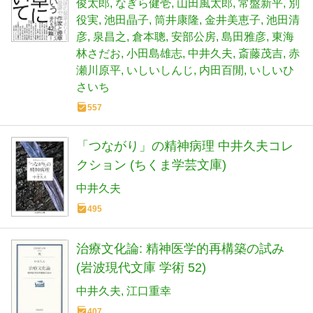
俊太郎
なぎら健壱
山田風太郎
常盤新平
別
役実
池田晶子
筒井康隆
金井美恵子
池田清
彦
泉昌之
倉本聰
安部公房
島田雅彦
東海
林さだお
小田島雄志
中井久夫
斎藤茂吉
赤
瀬川原平
いしいしんじ
内田百閒
いしいひ
さいち
557
「つながり」の精神病理 中井久夫コレ
クション (ちくま学芸文庫)
中井久夫
495
治療文化論: 精神医学的再構築の試み
(岩波現代文庫 学術 52)
中井久夫
江口重幸
407