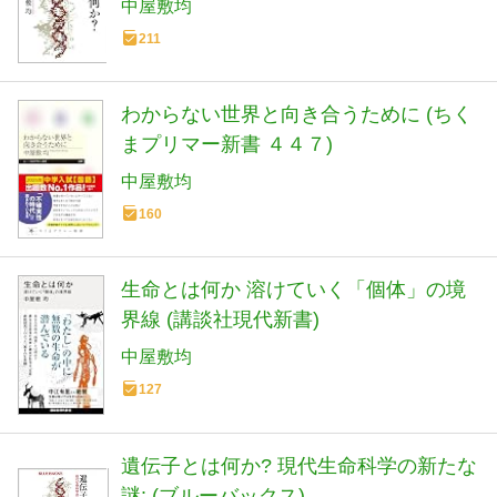
中屋敷均
211
わからない世界と向き合うために (ちく
まプリマー新書 ４４７)
中屋敷均
160
生命とは何か 溶けていく「個体」の境
界線 (講談社現代新書)
中屋敷均
127
遺伝子とは何か? 現代生命科学の新たな
謎: (ブルーバックス)