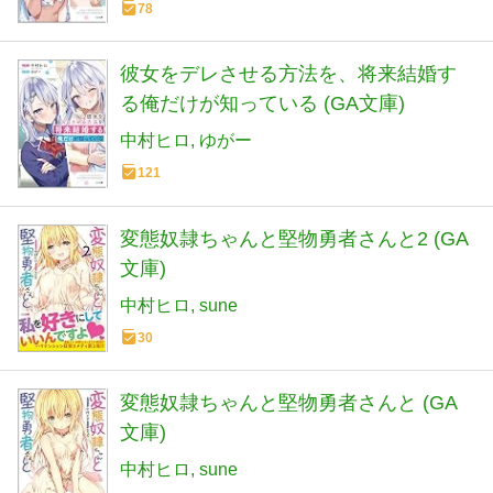
78
彼女をデレさせる方法を、将来結婚す
る俺だけが知っている (GA文庫)
中村ヒロ
ゆがー
121
変態奴隷ちゃんと堅物勇者さんと2 (GA
文庫)
中村ヒロ
sune
30
変態奴隷ちゃんと堅物勇者さんと (GA
文庫)
中村ヒロ
sune