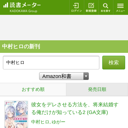
ログイン
新規登録
本を探
中村ヒロの新刊
検索
おすすめ順
発売日順
彼女をデレさせる方法を、将来結婚す
る俺だけが知っている2 (GA文庫)
中村ヒロ
ゆがー