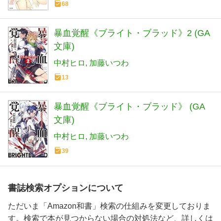
68
暴血覚醒《ブライト・ブラッド》2 (GA
文庫)
中村ヒロ
加藤いつわ
13
暴血覚醒《ブライト・ブラッド》 (GA
文庫)
中村ヒロ
加藤いつわ
39
書誌検索オプションについて
ただいま「Amazon和書」検索の仕組みを変更しておりま
す。検索で本が見つからない場合の対処法など、詳しくは