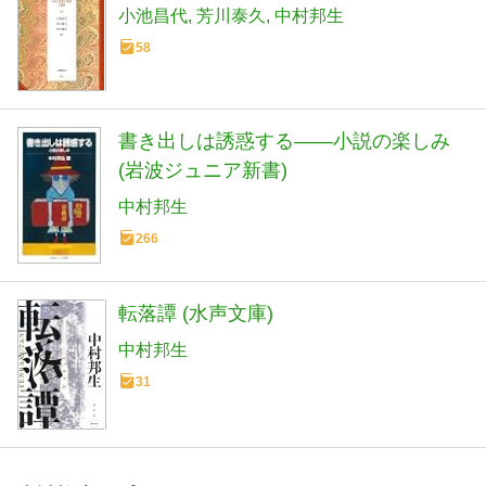
小池昌代
芳川泰久
中村邦生
58
書き出しは誘惑する――小説の楽しみ
(岩波ジュニア新書)
中村邦生
266
転落譚 (水声文庫)
中村邦生
31