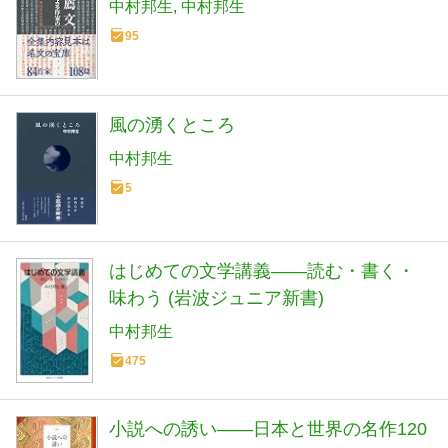
中村邦生
中村邦生
95
風の湧くところ
中村邦生
5
はじめての文学講義――読む・書く・
味わう (岩波ジュニア新書)
中村邦生
475
小説への誘い――日本と世界の名作120