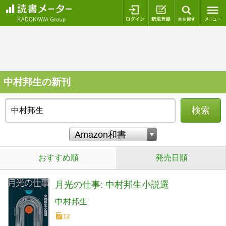
ログイン
新規登録
本を探
中村邦生の新刊
検索
おすすめ順
発売日順
月光の仕事: 中村邦生小説選
中村邦生
12