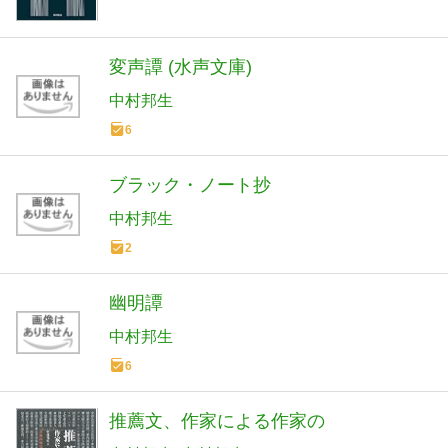
変声譚 (水声文庫)
中村邦生
6
ブラック・ノート抄
中村邦生
2
幽明譚
中村邦生
6
推薦文、作家による作家の